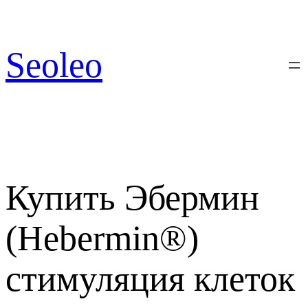
Перейти
к
содержимому
Seoleo
Купить Эбермин
(Hebermin®)
стимуляция клеток