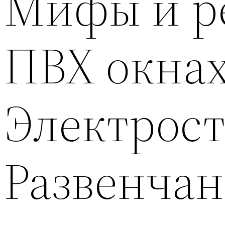
Мифы и ре
ПВХ окнах
Электрост
Развенча