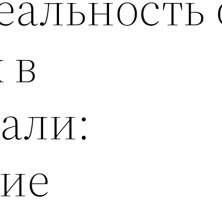
альность 
 в
али:
ние