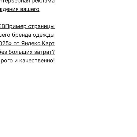
нтерьерная реклама
ждения вашего
ЕВ
Пример страницы
шего бренда одежды
025» от Яндекс Карт
без больших затрат?
рого и качественно!