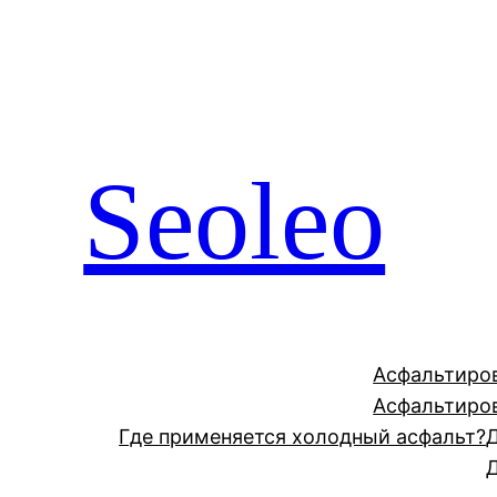
Перейти
к
содержимому
Seoleo
Асфальтиро
Асфальтиро
Где применяется холодный асфальт?