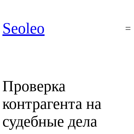
Перейти
к
содержимому
Seoleo
Проверка
контрагента на
судебные дела