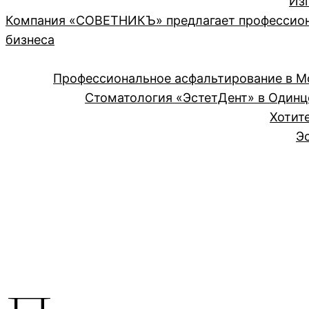
Из
Компания «СОВЕТНИКЪ» предлагает профессион
бизнеса
Профессиональное асфальтирование в М
Стоматология «ЭстетДент» в Одинцо
Хотит
Э