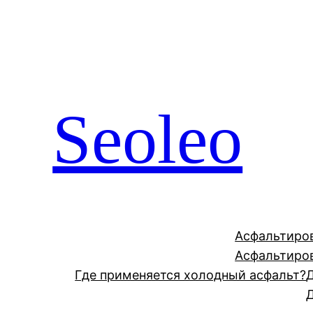
Перейти
к
содержимому
Seoleo
Асфальтиро
Асфальтиро
Где применяется холодный асфальт?