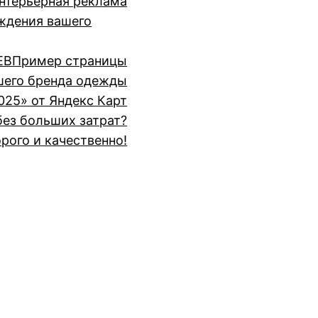
нтерьерная реклама
ждения вашего
ЕВ
Пример страницы
шего бренда одежды
025» от Яндекс Карт
без больших затрат?
рого и качественно!