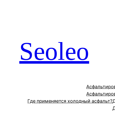
Перейти
к
содержимому
Seoleo
Асфальтиро
Асфальтиро
Где применяется холодный асфальт?