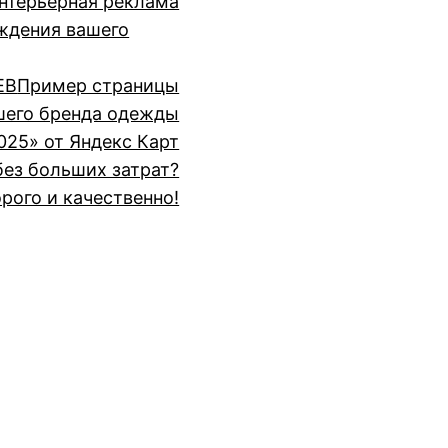
нтерьерная реклама
ждения вашего
ЕВ
Пример страницы
шего бренда одежды
025» от Яндекс Карт
без больших затрат?
рого и качественно!