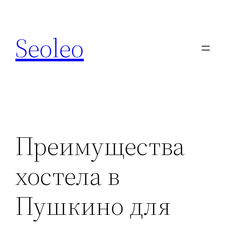
Перейти
к
Seoleo
содержимому
Преимущества
хостела в
Пушкино для