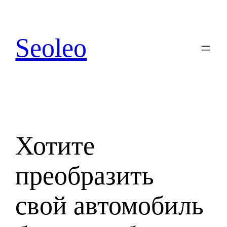
Перейти
к
содержимому
Seoleo
Хотите
преобразить
свой автомобиль